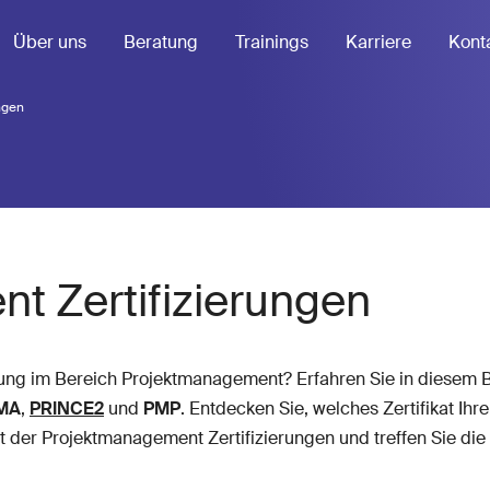
Über uns
Beratung
Trainings
Karriere
Kont
ngen
t Zertifizierungen
ung im Bereich Projektmanagement? Erfahren Sie in diesem B
MA
,
PRINCE2
und
PMP
. Entdecken Sie, welches Zertifikat I
t der Projektmanagement Zertifizierungen und treffen Sie die r