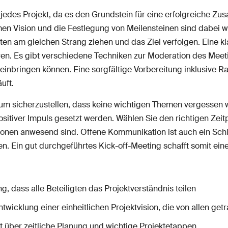
ür jedes Projekt, da es den Grundstein für eine erfolgreiche Z
n Vision und die Festlegung von Meilensteinen sind dabei wi
gten am gleichen Strang ziehen und das Ziel verfolgen. Eine kl
aren. Es gibt verschiedene Techniken zur Moderation des Meeti
en einbringen können. Eine sorgfältige Vorbereitung inklusive
uft.
n, um sicherzustellen, dass keine wichtigen Themen vergessen
ositiver Impuls gesetzt werden. Wählen Sie den richtigen Zeit
rsonen anwesend sind. Offene Kommunikation ist auch ein Schl
. Ein gut durchgeführtes Kick-off-Meeting schafft somit eine 
, dass alle Beteiligten das Projektverständnis teilen
twicklung einer einheitlichen Projektvision, die von allen get
 über zeitliche Planung und wichtige Projektetappen