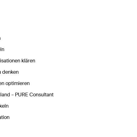
n
ln
isationen klären
u denken
ten optimieren
land – PURE Consultant
keln
ation