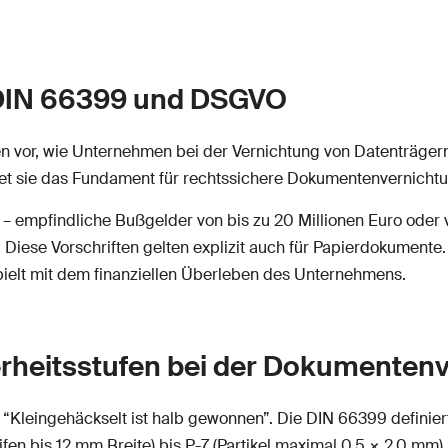
 DIN 66399 und DSGVO
nken vor, wie Unternehmen bei der Vernichtung von Datenträg
t sie das Fundament für rechtssichere Dokumentenvernichtu
 empfindliche Bußgelder von bis zu 20 Millionen Euro oder 
! Diese Vorschriften gelten explizit auch für Papierdokumente
pielt mit dem finanziellen Überleben des Unternehmens.
rheitsstufen bei der Dokumenten
o “Kleingehäckselt ist halb gewonnen”. Die DIN 66399 definie
ifen bis 12 mm Breite) bis P-7 (Partikel maximal 0,5 × 2,0 mm).