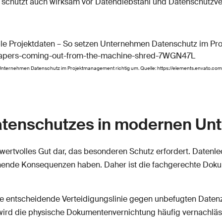
n schützt auch wirksam vor Datendiebstahl und Datenschutzve
n Unternehmen Datenschutz im Projektmanagement richtig um. Quelle: https://elements.envato.
atenschutzes in modernen U
st wertvolles Gut dar, das besonderen Schutz erfordert. Daten
ohende Konsequenzen haben. Daher ist die fachgerechte Dok
ne entscheidende Verteidigungslinie gegen unbefugten Datenz
ird die physische Dokumentenvernichtung häufig vernachlässig