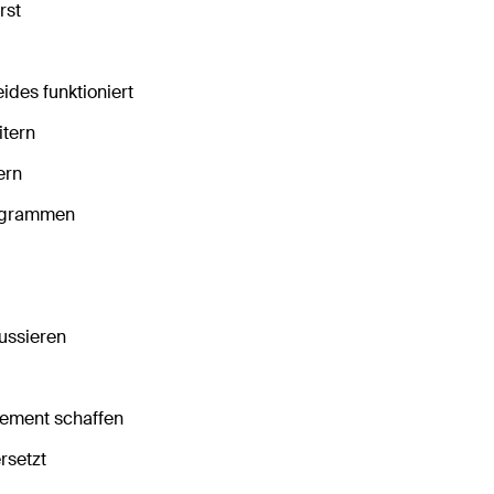
rst
ides funktioniert
tern
ern
rogrammen
ussieren
gement schaffen
rsetzt