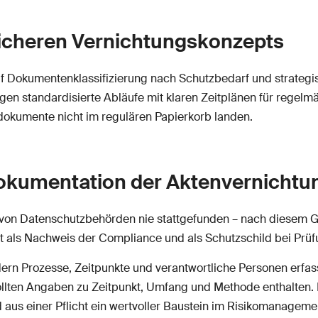
icheren Vernichtungskonzepts
uf Dokumentenklassifizierung nach Schutzbedarf und strategi
gen standardisierte Abläufe mit klaren Zeitplänen für regelm
tdokumente nicht im regulären Papierkorb landen.
kumentation der Aktenvernichtu
n von Datenschutzbehörden nie stattgefunden – nach diesem G
nt als Nachweis der Compliance und als Schutzschild bei Prü
n Prozesse, Zeitpunkte und verantwortliche Personen erfasst
sollten Angaben zu Zeitpunkt, Umfang und Methode enthalten.
s einer Pflicht ein wertvoller Baustein im Risikomanagement,