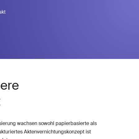
akt
here
t
isierung wachsen sowohl papierbasierte als
ukturiertes Aktenvernichtungskonzept ist