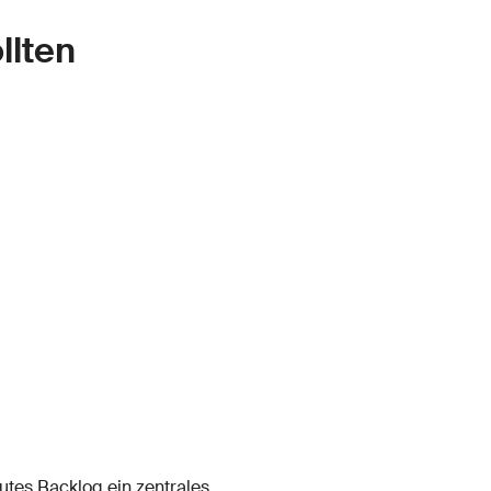
llten
autes Backlog ein zentrales