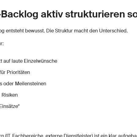
Backlog aktiv strukturieren so
log entsteht bewusst. Die Struktur macht den Unterschied.
r:
tt auf laute Einzelwünsche
r Prioritäten
es oder Meilensteinen
 Risiken
Einsätze“
 (IT, Fachbereiche, externe Dienstleister) ist ein klar aufgeb