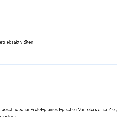
triebsaktivitäten
rt beschriebener Prototyp eines typischen Vertreters einer Zie
smustern.