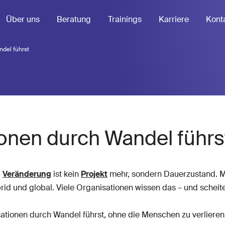
Über uns
Beratung
Trainings
Karriere
Kont
del führst
onen durch Wandel führs
–
Veränderung
ist kein
Projekt
mehr, sondern Dauerzustand. Mä
id und global. Viele Organisationen wissen das – und scheit
sationen durch Wandel führst, ohne die Menschen zu verlieren