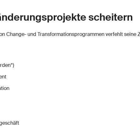
änderungsprojekte scheitern
 von Change- und Transformationsprogrammen verfehlt seine Zi
erden“)
ent
tion
geschäft