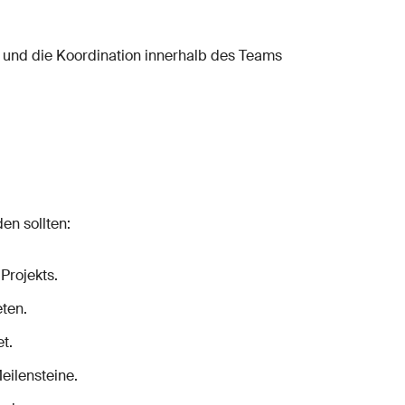
 und die Koordination innerhalb des Teams
en sollten:
Projekts.
eten.
t.
eilensteine.