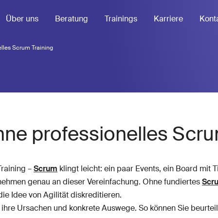
Über uns
Beratung
Trainings
Karriere
Kont
elles Scrum Training
hne professionelles Scru
Training –
Scrum
klingt leicht: ein paar Events, ein Board mit Ti
ternehmen genau an dieser Vereinfachung. Ohne fundiertes
Scru
e Idee von Agilität diskreditieren.
ke, ihre Ursachen und konkrete Auswege. So können Sie beurtei