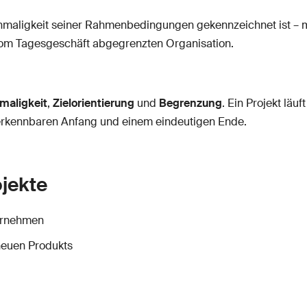
Einmaligkeit seiner Rahmenbedingungen gekennzeichnet ist – mi
vom Tagesgeschäft abgegrenzten Organisation.
maligkeit
,
Zielorientierung
und
Begrenzung
. Ein Projekt läu
 erkennbaren Anfang und einem eindeutigen Ende.
ojekte
ternehmen
neuen Produkts