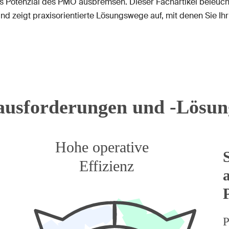
Potenzial des PMO ausbremsen. Dieser Fachartikel beleuchtet
d zeigt praxisorientierte Lösungswege auf, mit denen Sie Ih