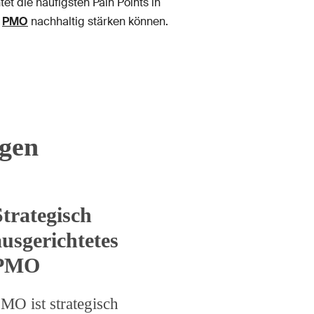
 die häufigsten Pain Points in
r
PMO
nachhaltig stärken können.