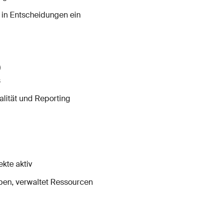
ht in Entscheidungen ein
)
s
alität und Reporting
kte aktiv
rhaben, verwaltet Ressourcen