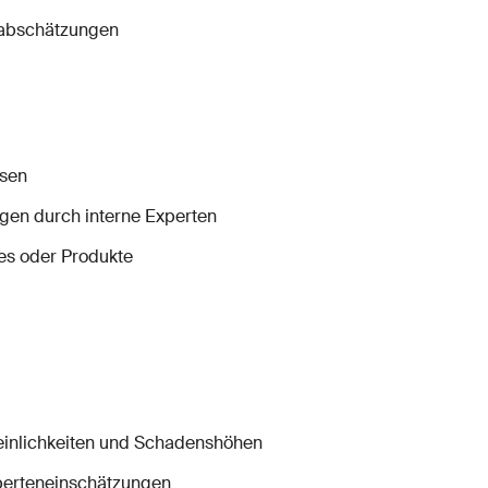
dabschätzungen
asen
en durch interne Experten
es oder Produkte
heinlichkeiten und Schadenshöhen
perteneinschätzungen