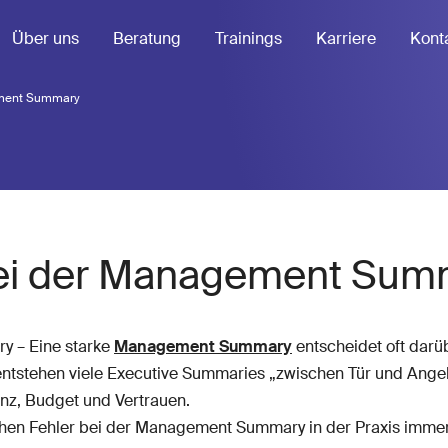
Über uns
Beratung
Trainings
Karriere
Kont
ement Summary
bei der Management Sum
y – Eine starke
Management Summary
entscheidet oft darüb
ntstehen viele Executive Summaries „zwischen Tür und Angel“ 
anz, Budget und Vertrauen.
schen Fehler bei der Management Summary in der Praxis immer