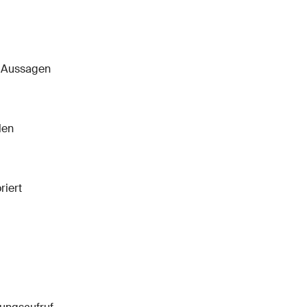
e Aussagen
len
riert