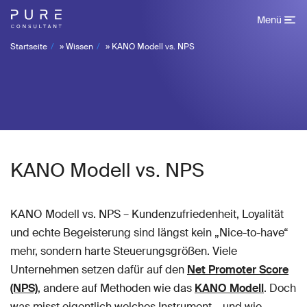
Menü
Startseite
»
Wissen
»
KANO Modell vs. NPS
KANO Modell vs. NPS
KANO Modell vs. NPS – Kundenzufriedenheit, Loyalität
und echte Begeisterung sind längst kein „Nice-to-have“
mehr, sondern harte Steuerungsgrößen. Viele
Unternehmen setzen dafür auf den
Net Promoter Score
(NPS)
, andere auf Methoden wie das
KANO Modell
. Doch
was misst eigentlich welches Instrument – und wie