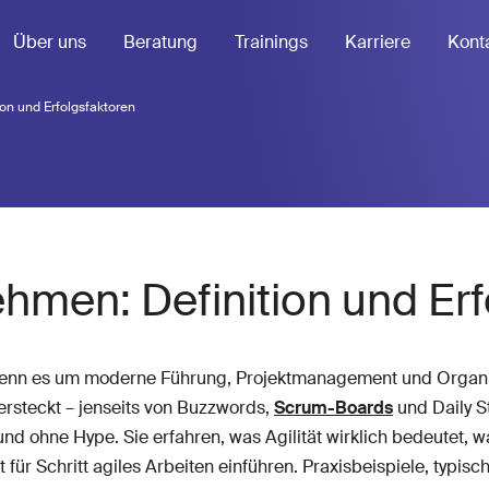
Über uns
Beratung
Trainings
Karriere
Kont
ion und Erfolgsfaktoren
ehmen: Definition und Er
 wenn es um moderne Führung, Projektmanagement und Organis
ersteckt – jenseits von Buzzwords,
Scrum-Boards
und Daily S
h und ohne Hype. Sie erfahren, was Agilität wirklich bedeutet,
t für Schritt agiles Arbeiten einführen. Praxisbeispiele, typisc