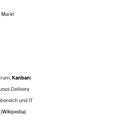
 Markt
Scrum,
Kanban
)
uous Delivery
bereich und IT
 (Wikipedia)