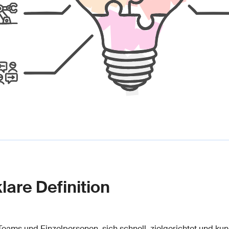
klare Definition
, Teams und Einzelpersonen, sich schnell, zielgerichtet und k