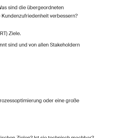
 Was sind die übergeordneten
e Kundenzufriedenheit verbessern?
T) Ziele.
nnt sind und von allen Stakeholdern
e Prozessoptimierung oder eine große
ischen Zielen? Ist sie technisch machbar?