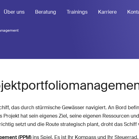
Über uns
Beratung
Trainings
Karriere
Kont
omanagement
rojektportfoliomanageme
 Schiff, das durch stürmische Gewässer navigiert. An Bord befi
s Projekt hat sein eigenes Ziel, seine eigenen Ressourcen u
 richtig setzt und die Route strategisch plant, droht das Sch
agement (PPM)
ins Spiel. Es ist Ihr Kompass und Ihr Steuerrad,