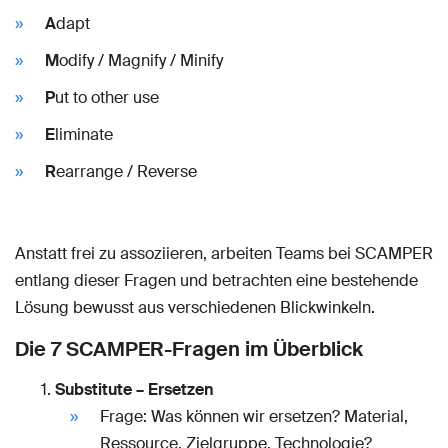
A
dapt
M
odify / Magnify / Minify
P
ut to other use
E
liminate
R
earrange / Reverse
Anstatt frei zu assoziieren, arbeiten Teams bei SCAMPER
entlang dieser Fragen und betrachten eine bestehende
Lösung bewusst aus verschiedenen Blickwinkeln.
Die 7 SCAMPER-Fragen im Überblick
Substitute – Ersetzen
Frage: Was können wir ersetzen? Material,
Ressource, Zielgruppe, Technologie?