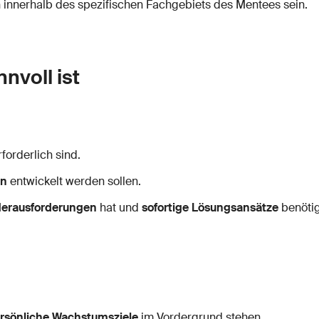
h innerhalb des spezifischen Fachgebiets des Mentees sein.
nvoll ist
forderlich sind.
en
entwickelt werden sollen.
Herausforderungen
hat und
sofortige Lösungsansätze
benötig
rsönliche Wachstumsziele
im Vordergrund stehen.