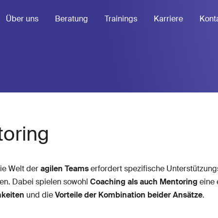
Über uns
Beratung
Trainings
Karriere
Kont
toring
Die Welt der
agilen Teams
erfordert spezifische Unterstützung
en. Dabei spielen sowohl
Coaching als auch Mentoring
eine 
hkeiten
und die
Vorteile der Kombination beider Ansätze
.