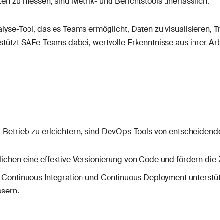
en zu messen, sind Metrik- und Berichtstools unerlässlich:
alyse-Tool, das es Teams ermöglicht, Daten zu visualisieren, Tr
stützt SAFe-Teams dabei, wertvolle Erkenntnisse aus ihrer Arb
 Betrieb zu erleichtern, sind DevOps-Tools von entscheiden
lichen eine effektive Versionierung von Code und fördern di
er Continuous Integration und Continuous Deployment unterstü
ssern.