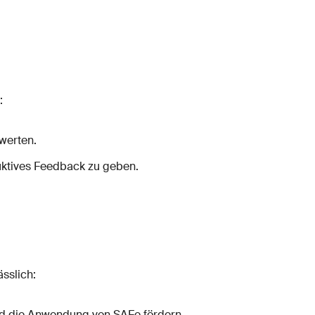
:
werten.
truktives Feedback zu geben.
sslich:
 und die Anwendung von SAFe fördern.