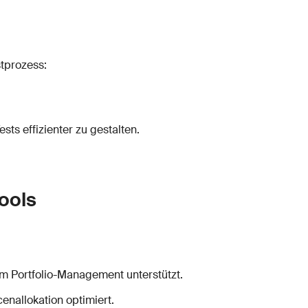
stprozess:
ts effizienter zu gestalten.
ools
:
im Portfolio-Management unterstützt.
nallokation optimiert.